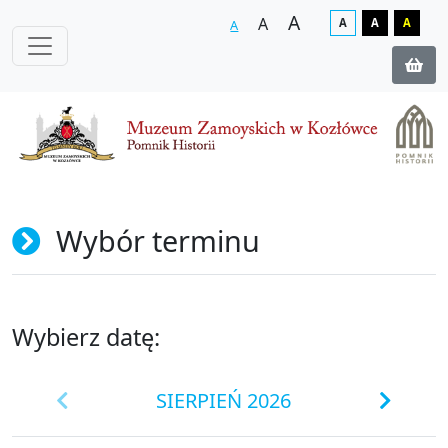
A
A
A
A
A
A
Wybór terminu
Wybierz datę:
SIERPIEŃ 2026