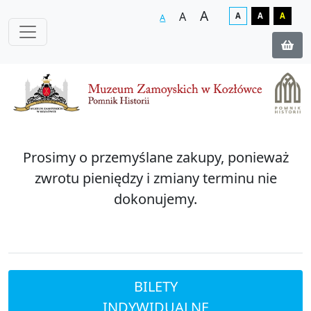
A
A
A
A
A
A
Zakup biletów on-line
Prosimy o przemyślane zakupy, ponieważ
zwrotu pieniędzy i zmiany terminu nie
dokonujemy.
BILETY
INDYWIDUALNE