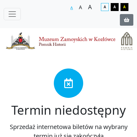
A
A
A
A
A
A
Termin niedostępny
Sprzedaż internetowa biletów na wybrany
termin już się zakończyła