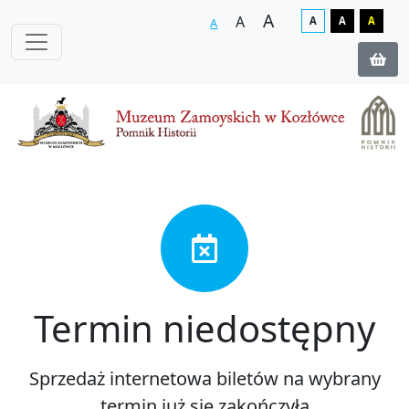
A
A
A
A
A
A
Termin niedostępny
Sprzedaż internetowa biletów na wybrany
termin już się zakończyła