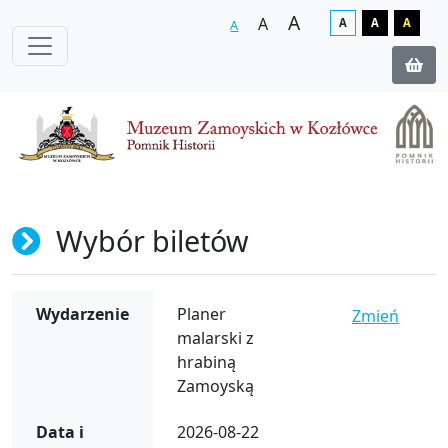
A
A
A
A
A
A
Wybór biletów
Wydarzenie
Planer
Zmień
malarski z
hrabiną
Zamoyską
Data i
2026-08-22