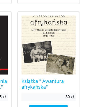
inia
Książka " Awantura
."
afrykańska"
5 zł
30 zł