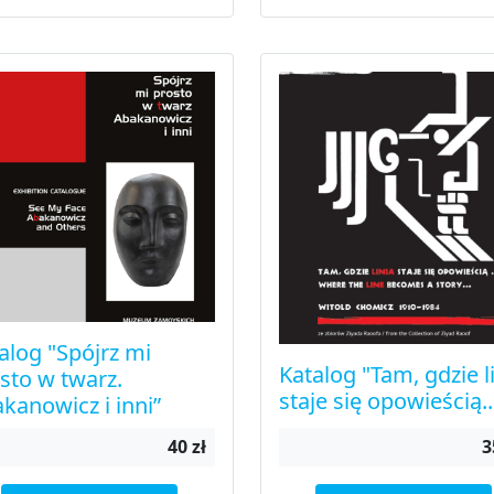
alog "Spójrz mi
Katalog "Tam, gdzie l
sto w twarz.
staje się opowieścią..
kanowicz i inni”
40 zł
3