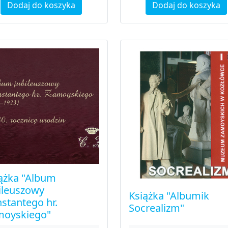
Dodaj do koszyka
Dodaj do koszyka
ążka "Album
ileuszowy
Książka "Albumik
stantego hr.
Socrealizm"
moyskiego"