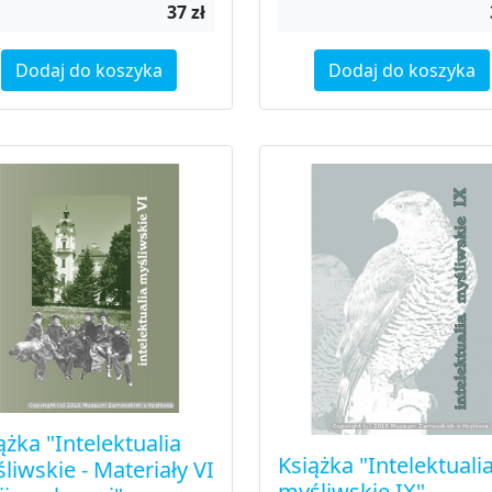
37 zł
Dodaj do koszyka
Dodaj do koszyka
ążka "Intelektualia
Książka "Intelektuali
liwskie - Materiały VI
myśliwskie IX"