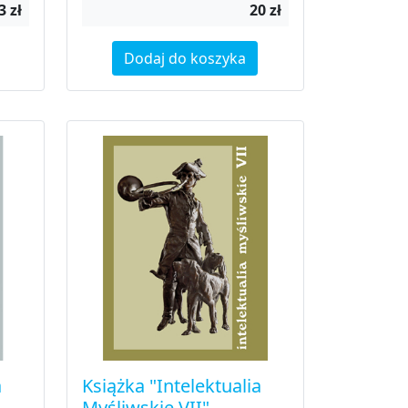
3 zł
20 zł
Dodaj do koszyka
a
Książka "Intelektualia
Myśliwskie VII"