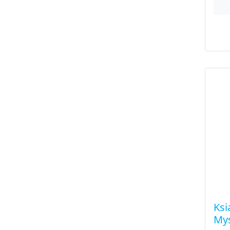
Ksi
Myś