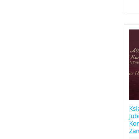
Ksi
Jub
Kon
Za