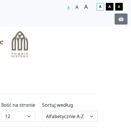
A
A
A
A
A
A
Ilość na stronie
Sortuj według