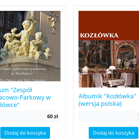
um "Zespół
Albumik "Kozłówka"
łacowo-Parkowy w
(wersja polska)
łówce"
60 zł
Dodaj do koszyka
Dodaj do koszyka