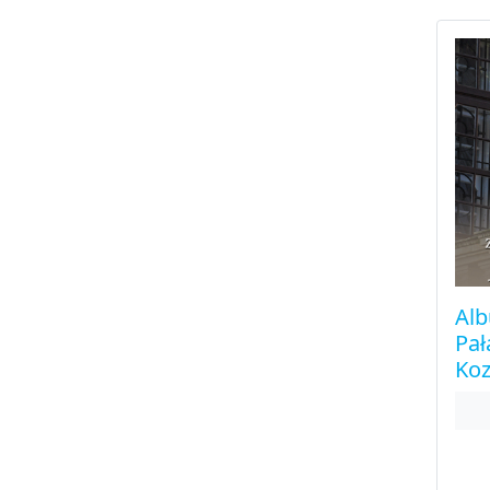
Alb
Pa
Koz