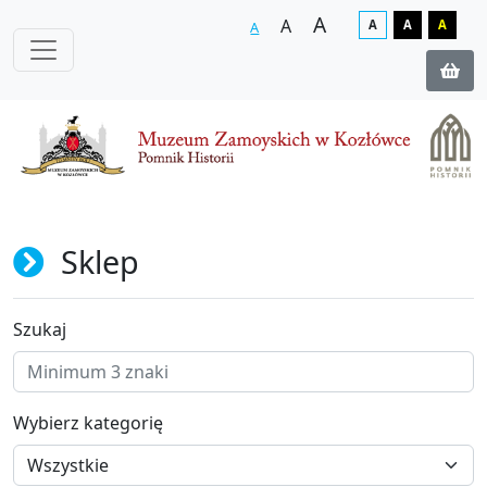
A
A
A
A
A
A
Sklep
Szukaj
Wybierz kategorię