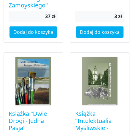
Zamoyskiego"
37 zł
3 zł
Dodaj do koszyka
Dodaj do koszyka
Książka "Dwie
Książka
Drogi - Jedna
"Intelektualia
Pasja"
Myśliwskie -