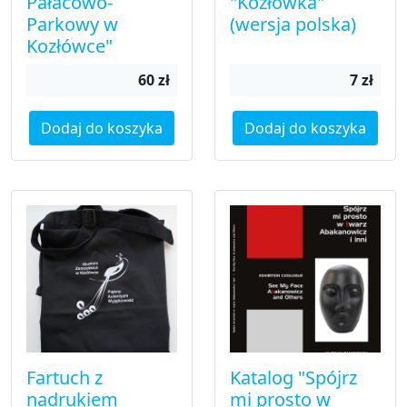
Pałacowo-
"Kozłówka"
Parkowy w
(wersja polska)
Kozłówce"
60 zł
7 zł
Dodaj do koszyka
Dodaj do koszyka
Fartuch z
Katalog "Spójrz
nadrukiem
mi prosto w