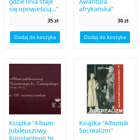
gdzie linia staje
Awantura
się opowieścią..."
afrykańska"
35 zł
30 zł
Dodaj do koszyka
Dodaj do koszyka
Książka "Album
Książka "Albumik
Jubileuszowy
Socrealizm"
Konstantego hr.