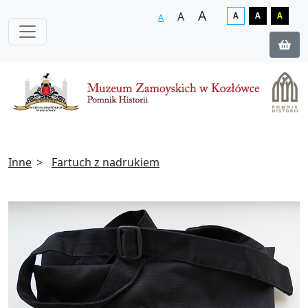
A
A
A
A
A
A
Inne
Fartuch z nadrukiem