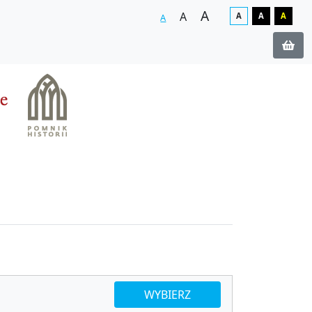
A
A
A
A
A
A
WYBIERZ